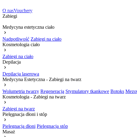
O nas
Vouchery
Zabiegi
Medycyna estetyczna ciało
Nadpotliwość
Zabiegi na ciało
Kosmetologia ciało
Zabiegi na ciało
Depilacja
Depilacja laserowa
Medycyna Estetyczna - Zabiegi na twarz
Wolumetria twarzy
Regeneracja
Stymulatory tkankowe
Botoks
Mezot
Kosmetologia - Zabiegi na twarz
Zabiegi na twarz
Pielęgnacja dłoni i stóp
Pielęgnacja dłoni
Pielęgnacja stóp
Masaż