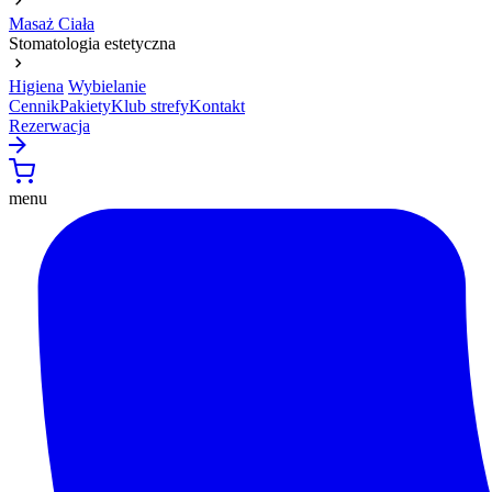
Masaż Ciała
Stomatologia estetyczna
Higiena
Wybielanie
Cennik
Pakiety
Klub strefy
Kontakt
Rezerwacja
menu