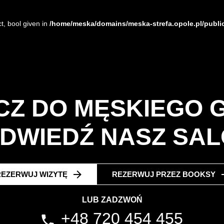
t, bool given in
/home/meska/domains/meska-strefa.opole.pl/publi
CZ DO MĘSKIEGO 
ODWIEDŹ NASZ SA
REZERWUJ WIZYTĘ
REZERWUJ PRZEZ BOOKSY
LUB ZADZWOŃ
+48 720 454 455