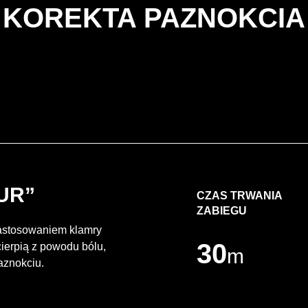
KOREKTA PAZNOKCIA
UR”
CZAS TRWANIA
ZABIEGU
zastosowaniem klamry
30
cierpią z powodu bólu,
m
aznokciu.