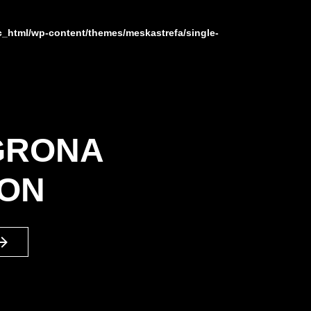
c_html/wp-content/themes/meskastrefa/single-
GRONA
LON