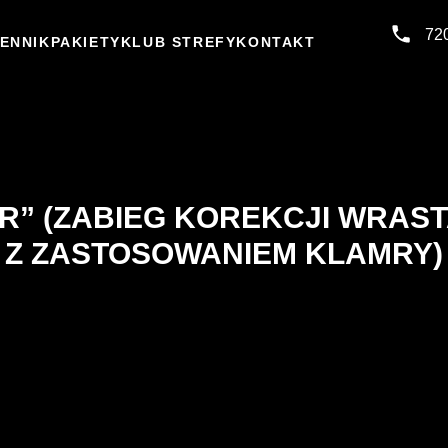
72
ENNIK
PAKIETY
KLUB STREFY
KONTAKT
UR” (ZABIEG KOREKCJI WRAS
Z ZASTOSOWANIEM KLAMRY)