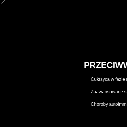
PRZECIW
Cukrzyca w fazie
Zaawansowane st
Choroby autoimmu