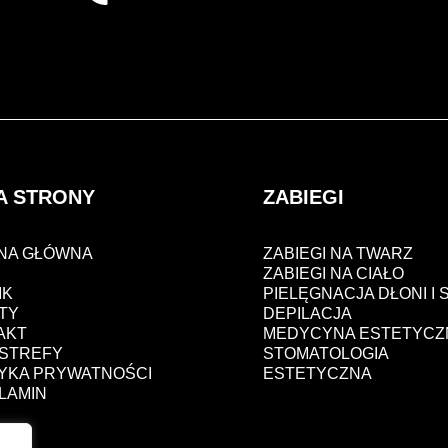
A STRONY
ZABIEGI
NA GŁÓWNA
ZABIEGI NA TWARZ
S
ZABIEGI NA CIAŁO
IK
PIELĘGNACJA DŁONI I 
TY
DEPILACJA
AKT
MEDYCYNA ESTETYCZ
 STREFY
STOMATOLOGIA
TYKA PRYWATNOŚCI
ESTETYCZNA
LAMIN