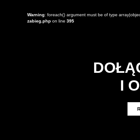
Warning
: foreach() argument must be of type array|objec
zabieg.php
on line
395
DOŁĄ
I 