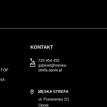
KONTAKT
720 454 455
gabinet@meska-
STÓP
strefa.opole.pl
NA
MĘSKA STREFA
ul. Piastowska 2/1
Opole