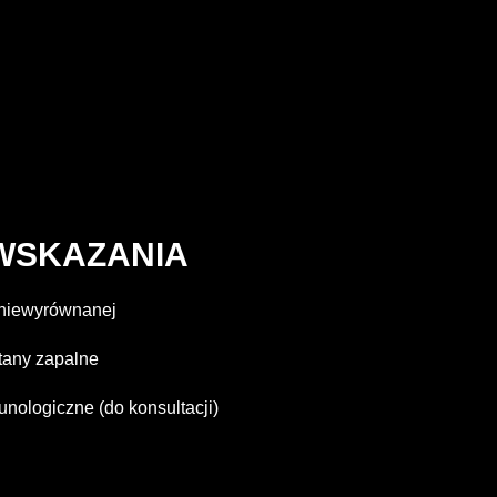
WSKAZANIA
 niewyrównanej
any zapalne
nologiczne (do konsultacji)