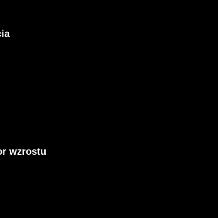
ia
or wzrostu