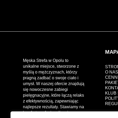
MAP
Męska Strefa w Opolu to
unikalne miejsce, stworzone z
STRO
myślą o mężczyznach, którzy
O NA
CENN
pragną zadbać o swoje ciało i
PAKIE
umysł. W naszej ofercie znajdują
KONT
się nowoczesne zabiegi
KLUB
pielęgnacyjne, które łączą relaks
POLI
z efektywnością, zapewniając
REGU
najlepsze rezultaty. Stawiamy na
komfort, profesjonalizm i