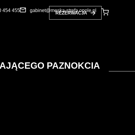
0 454 455
gabinet@meska-strefa.opole.pl
REZERWACJA
TAJĄCEGO PAZNOKCIA